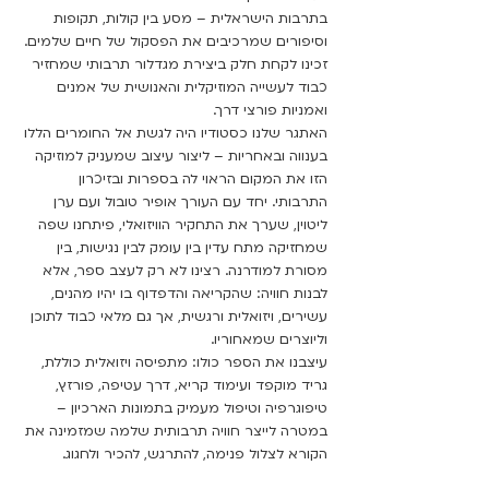
בתרבות הישראלית – מסע בין קולות, תקופות
וסיפורים שמרכיבים את הפסקול של חיים שלמים.
זכינו לקחת חלק ביצירת מגדלור תרבותי שמחזיר
כבוד לעשייה המוזיקלית והאנושית של אמנים
ואמניות פורצי דרך.
האתגר שלנו כסטודיו היה לגשת אל החומרים הללו
בענווה ובאחריות – ליצור עיצוב שמעניק למוזיקה
הזו את המקום הראוי לה בספרות ובזיכרון
התרבותי. יחד עם העורך אופיר טובול ועם ערן
ליטוין, שערך את התחקיר הוויזואלי, פיתחנו שפה
שמחזיקה מתח עדין בין עומק לבין נגישות, בין
מסורת למודרנה. רצינו לא רק לעצב ספר, אלא
לבנות חוויה: שהקריאה והדפדוף בו יהיו מהנים,
עשירים, ויזואלית ורגשית, אך גם מלאי כבוד לתוכן
וליוצרים שמאחוריו.
עיצבנו את הספר כולו: מתפיסה ויזואלית כוללת,
גריד מוקפד ועימוד קריא, דרך עטיפה, פורזץ,
טיפוגרפיה וטיפול מעמיק בתמונות הארכיון –
במטרה לייצר חוויה תרבותית שלמה שמזמינה את
הקורא לצלול פנימה, להתרגש, להכיר ולחגוג.